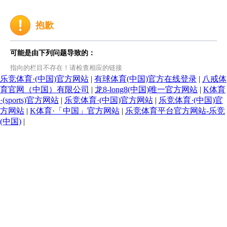
抱歉
可能是由下列问题导致的：
指向的栏目不存在！请检查相应的链接
乐竞体育·(中国)官方网站
|
有球体育(中国)官方在线登录
|
八戒体
育官网（中国）有限公司
|
龙8-long8(中国)唯一官方网站
|
K体育
·(sports)官方网站
|
乐竞体育·(中国)官方网站
|
乐竞体育·(中国)官
方网站
|
K体育·「中国」官方网站
|
乐竞体育平台官方网站-乐竞
(中国)
|